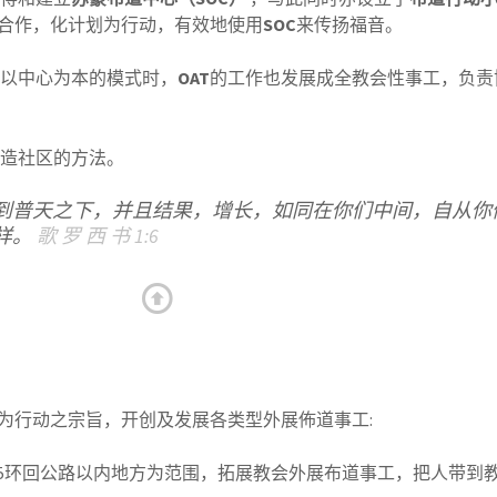
合作，化计划为行动，有效地使用
SOC
来传扬福音。
以中心为本的模式时，
OAT
的工作也发展成全教会性事工，负责
造社区的方法。
到普天之下，并且结果，增长，如同在你们中间，自从你
样。
歌 罗 西 书 1:6
top ↑
为行动之宗旨，开创及发展各类型外展佈道事工:
25环回公路以内地方为范围，拓展教会外展布道事工，把人带到