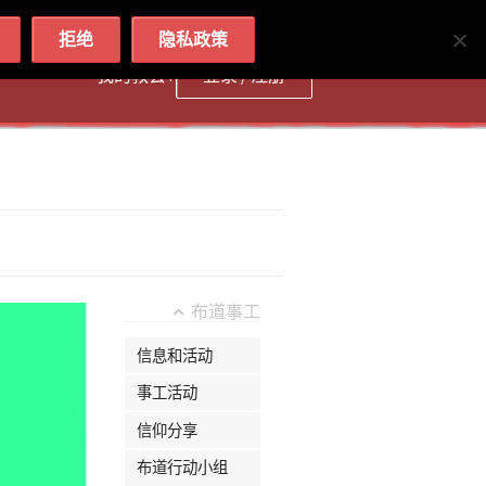
简体
繁體
English
拒绝
隐私政策
我的教会 :
登录 / 注册
布道事工
信息和活动
事工活动
信仰分享
布道行动小组