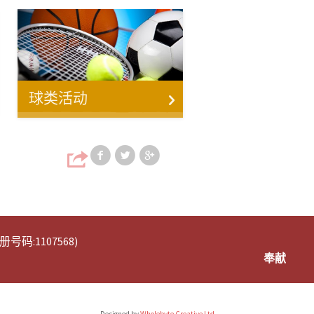
球类活动
Share on Facebook
Share on Twitter
Share on Google
码:1107568)
奉献
Designed by
Wholebyte Creative Ltd