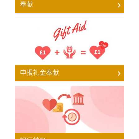
奉献
申报礼金奉献