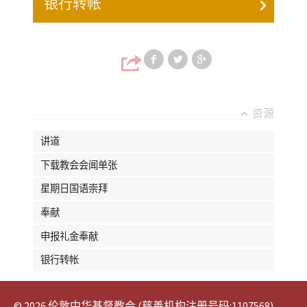
银行转帐
Share on Faceb
Share on T
Share
资源
讲道
下载教会会闻单张
星期日国语崇拜
奉献
申报礼金奉献
银行转帐
© 2026 伦敦中华基督教会 (慈善机构注册号码:1107568)