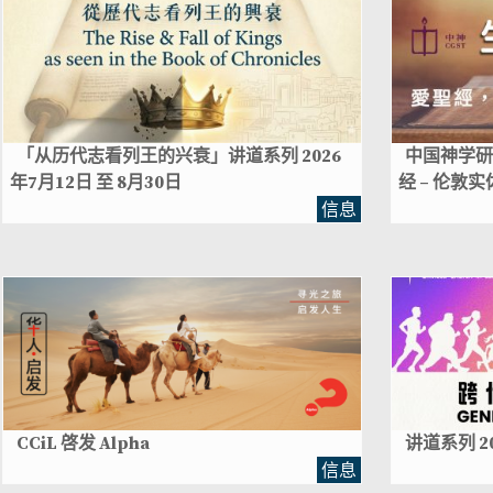
「从历代志看列王的兴衰」讲道系列 2026
中国神学研
年7月12日 至 8月30日
经 – 伦敦实
信息
CCiL 啓发 Alpha
讲道系列 2
信息