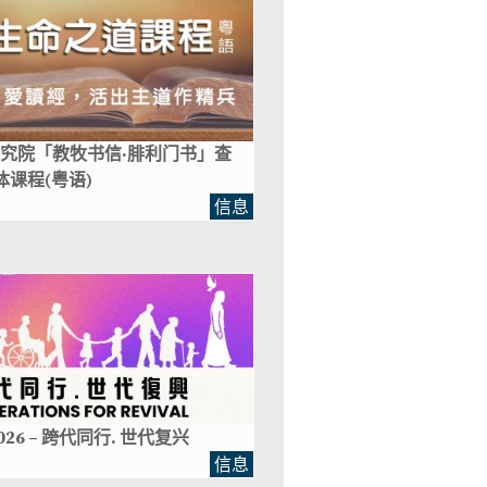
究院「教牧书信‧腓利门书」查
体课程(粤语)
信息
026 – 跨代同行. 世代复兴
信息