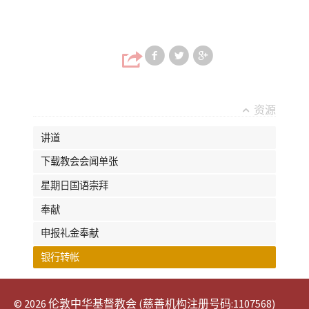
Share on Faceb
Share on T
Share
资源
讲道
下载教会会闻单张
星期日国语崇拜
奉献
申报礼金奉献
银行转帐
© 2026 伦敦中华基督教会 (慈善机构注册号码:1107568)