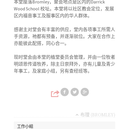
本堂座落Bromley，聚会地点是区内的Darrick
Wood School 校址。本堂将以社区教会定位，发展
区内福音事工及服事区内的华人群体。
感谢主对堂会有丰富的供应，堂内各项事工所需人
手资源，祂都有预备，并逐渐就位。大家在合作上
亦能彼此配搭，同心合一。
现时堂会由本堂的植堂委员会管理，并由一位牧者
明颂恩传道牧养，除主日崇拜外，亦有儿童及青少
年事工，及家庭小组，另有查经班等。
Share on Faceb
Share on T
Share
布理 (BROMLEY)
工作小組