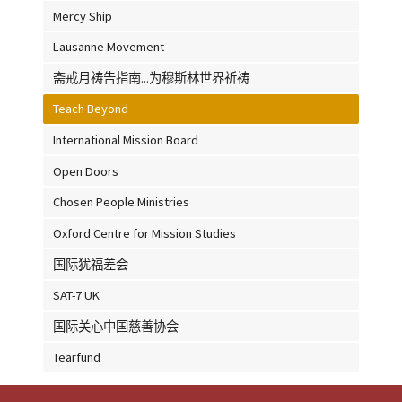
Mercy Ship
Lausanne Movement
斋戒月祷告指南...为穆斯林世界祈祷
Teach Beyond
International Mission Board
Open Doors
Chosen People Ministries
Oxford Centre for Mission Studies
国际犹福差会
SAT-7 UK
国际关心中国慈善协会
Tearfund