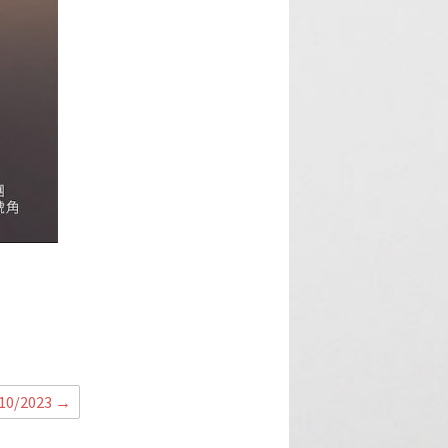
+
0/2023
→