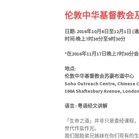
伦敦中华基督教会
日期
:
2016年10月6日至12月1日
(
逢
时间
:
晚上
7
时
30
分至
9
时
30
分
*在2016年11月17日晚上7时3
地点
:
伦敦中华基督教会苏豪布道中心
Soho Outreach Centre, Chinese C
166A Shaftesbury Avenue, London
语言
:
粤语经文讲解
「生命之道」并非只是查经课程，
世代作盐作光。
我们鼓励弟兄姊妹在你们现有的生