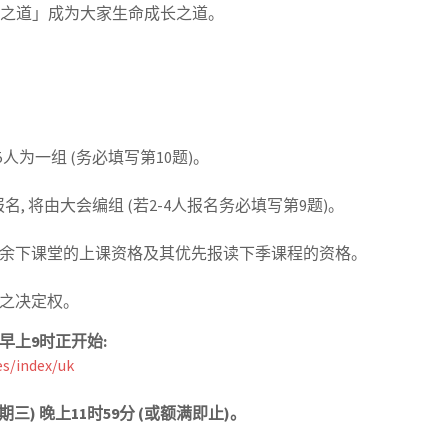
之道」成为大家生命成长之道。
人为一组 (务必填写第10题)。
报名, 将由大会编组 (若2-4人报名务必填写第9题)。
消余下课堂的上课资格及其优先报读下季课程的资格。
终之决定权。
) 早上9时正开始:
es/index/uk
星期三) 晚上11时59分 (或额满即止)。