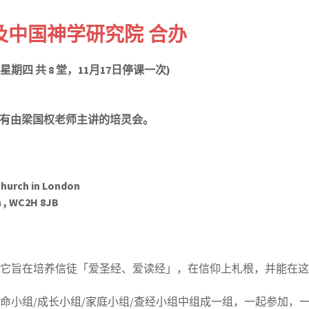
及中国神学研究院
合办
星期四
共
8
堂，11月17日停课一次
)
0分会有由梁国权老师主讲的培灵会。
hurch in London
 , WC2H 8JB
它旨在培养信徒「爱圣经、爱读经」，在信仰上札根，并能在这
命小组/成长小组/家庭小组/查经小组中组成一组，一起参加，