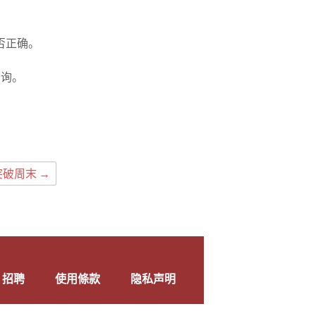
否正确。
9查询。
+
妹突破周末
→
招聘
使用條款
隐私声明