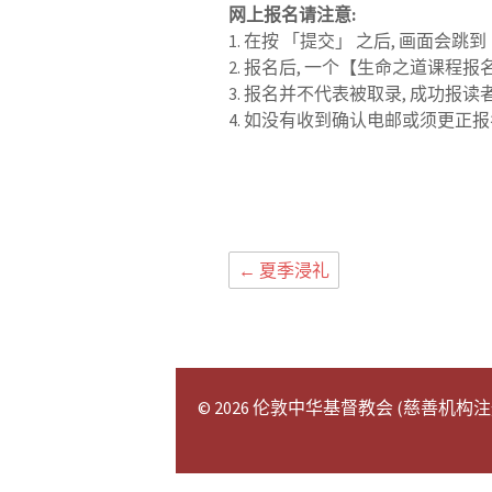
网上报名请注意
:
1. 在按 「提交」 之后, 画面会
2. 报名后, 一个【生命之道课
3. 报名并不代表被取录, 成功
4. 如没有收到确认电邮或须更正报名数据, 
←
夏季浸礼
© 2026 伦敦中华基督教会 (慈善机构注册号