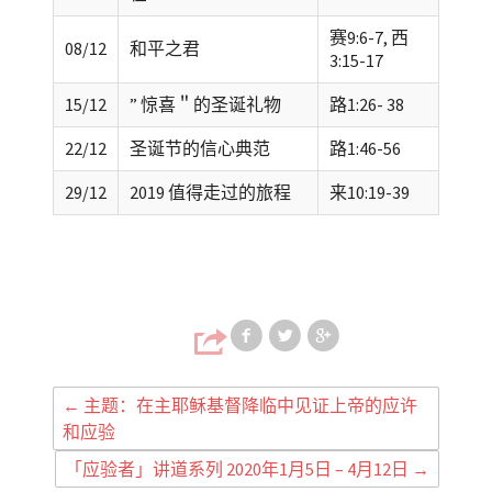
赛9:6-7, 西
08/12
和平之君
3:15-17
15/12
” 惊喜＂的圣诞礼物
路1:26- 38
22/12
圣诞节的信心典范
路1:46-56
29/12
2019 值得走过的旅程
来10:19-39
Share on Faceb
Share on T
Share
←
主题：在主耶稣基督降临中见证上帝的应许
和应验
「应验者」讲道系列 2020年1月5日 – 4月12日
→