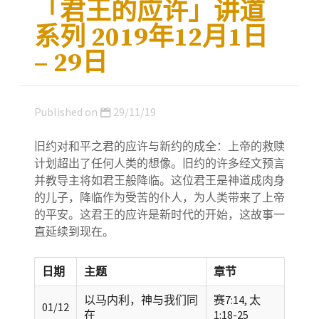
「君王的应许」讲道
系列 2019年12月1日
– 29日
Published on
29/11/19
旧约对和平之君的应许与新约的成全：上帝的救赎
计划超出了任何人类的想像。旧约的许多经文预言
并教导主将如君王般降临。这位君王是神道成肉身
的儿子，降临作为受苦的仆人，为人类带来了上帝
的平安。这君王的应许是新时代的开始，这故事一
直延续到现在。
日期
主题
章节
以马内利，神与我们同
赛7:14, 太
01/12
在
1:18-25