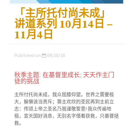
「主所托付尚未成」
讲道系列 10月14日 –
11月4日
Published on
08/10/18
秋季主题: 在基督里成长; 天天作主门
徒的挑战
主所付托尚未成，我众屈膝仰望。世界之需要极
大，躲懒该当责斥；靠主欢欣的圣民再到主前立
志：传颂上帝之圣名乃我谨敬誓意! 我众传遍地
极，宣天国好消息，无别名字借着获救，只基督拯
救。