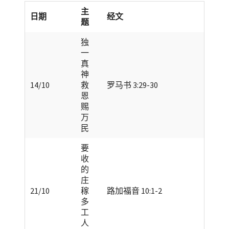
主
日期
经文
题
独
一
真
神
14/10
救
罗马书 3:29-30
恩
赐
万
民
要
收
的
庄
21/10
稼
路加福音 10:1-2
多
工
人