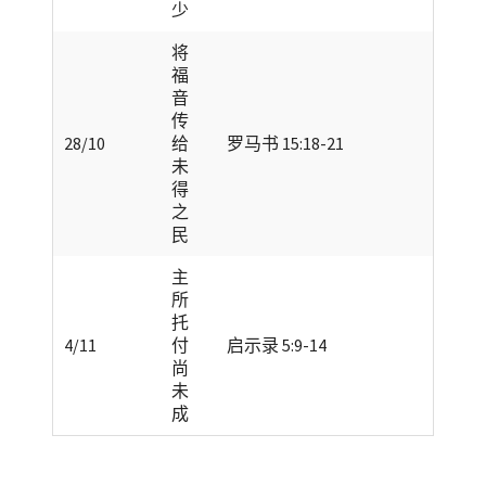
少
将
福
音
传
28/10
给
罗马书 15:18-21
未
得
之
民
主
所
托
4/11
付
启示录 5:9-14
尚
未
成