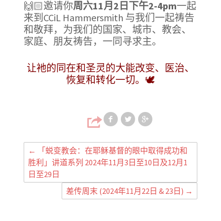
🙌🏻邀请你
周六11月2日下午2-4pm
一起
来到CCiL Hammersmith 与我们一起祷告
和敬拜，为我们的国家、城市、教会、
家庭、朋友祷告，一同寻求主。
让衪的同在和圣灵的大能改变、医治、
恢复和转化一切。🕊️
Share on Faceb
Share on T
Share
←
「蜕变教会：在耶稣基督的眼中取得成功和
胜利」讲道系列 2024年11月3日至10日及12月1
日至29日
差传周末 (2024年11月22日 & 23日)
→