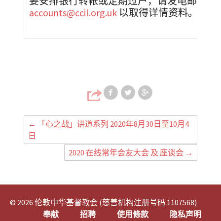
要安排银行转帐或定期过户，请发电邮致财
accounts@ccil.org.uk
以取得详情资料。
Share on Faceb
Share on T
Share
←
「心之战」讲道系列 2020年8月30日至10月4
日
2020 在线常年会友大会 及 座谈会
→
© 2026 伦敦中华基督教会 (慈善机构注册号码:1107568)
奉献
招聘
使用條款
隐私声明