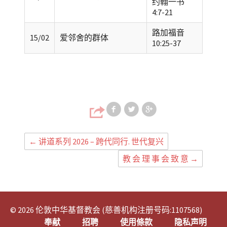
约翰一书
4:7-21
路加福音
15/02
爱邻舍的群体
10:25-37
Share on Faceb
Share on T
Share
←
讲道系列 2026 – 跨代同行. 世代复兴
教 会 理 事 会 致 意
→
© 2026 伦敦中华基督教会 (慈善机构注册号码:1107568)
奉献
招聘
使用條款
隐私声明