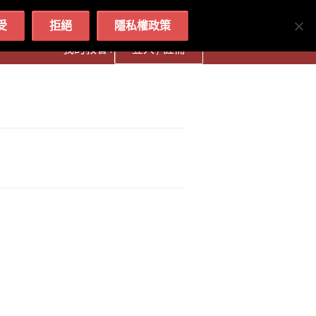
简体
繁體
English
受
拒絕
隱私權政策
我的教會 :
登入 / 註冊