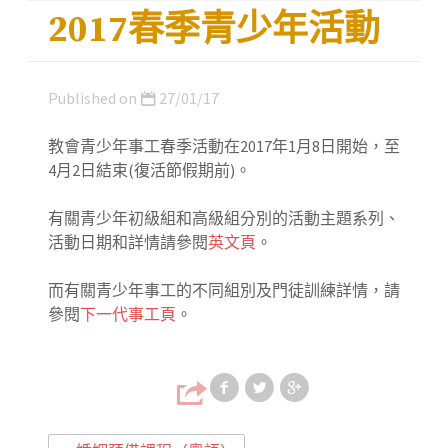
2017春季青少年活動
Published on
27/01/17
教會青少年事工春季活動在2017年1月8日開始，至
4月2日結束(復活節假期前)。
有關青少年初級組和高級組分別的活動主題系列、
活動日期和詳情請參閱
英文頁
。
而有關青少年事工的不同組別及門徒訓練詳情，請
參閱
下一代事工頁
。
Share on Faceb
Share on T
Share