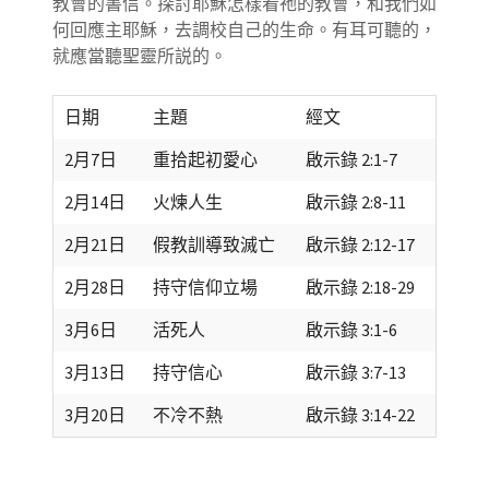
教會的書信。探討耶穌怎樣看祂的教會，和我們如
何回應主耶穌，去調校自己的生命。有耳可聽的，
就應當聽聖靈所説的。
日期
主題
經文
2月7日
重拾起初愛心
啟示錄 2:1-7
2月14日
火煉人生
啟示錄 2:8-11
2月21日
假教訓導致滅亡
啟示錄 2:12-17
2月28日
持守信仰立場
啟示錄 2:18-29
3月6日
活死人
啟示錄 3:1-6
3月13日
持守信心
啟示錄 3:7-13
3月20日
不冷不熱
啟示錄 3:14-22