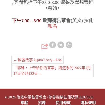
, 其間包括下午2:00-3:00 聖餐及默想崇拜
（粵語）
下午7:00 – 8:30
敬拜禱告聚會
(英文) 按此
報名
Share on Faceb
Share on T
Share
←
啟發故事 Alpha Story – Ana
「耶穌，上帝給你的答案」講道系列 2022年4月
17日至5月22日
→
© 2026 倫敦中華基督教會 (慈善機構註冊號碼:1107568)
奉獻
招聘
使用條款
隱私聲明