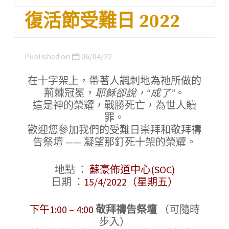
復活節受難日 2022
Published on
06/04/22
在十字架上，帶著人諷刺地為祂所做的
荊棘冠冕，
耶穌卻說，“成了”
。
這是神的榮耀，戰勝死亡，為世人贖
罪。
歡迎您參加我們的受難日崇拜和敬拜禱
告祭壇 —— 凝望那釘死十架的榮耀。
地點 ：
蘇豪佈道中心(SOC)
日期 ：
15/4/2022（星期五）
下午1:00 – 4:00
敬拜禱告祭壇
（可隨時
步入）