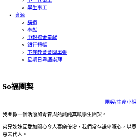
學生事工
資源
講道
奉獻
申報禮金奉獻
銀行轉帳
下載教會會聞單張
星期日粵語崇拜
So福團契
團契/生命小組
我哋係一個活潑加青春與熱誠純真嘅學生團契。
弟兄姊妹互愛加關心令人喜樂倍增，我們常存謙卑嘅心，以恩
惠去代人。