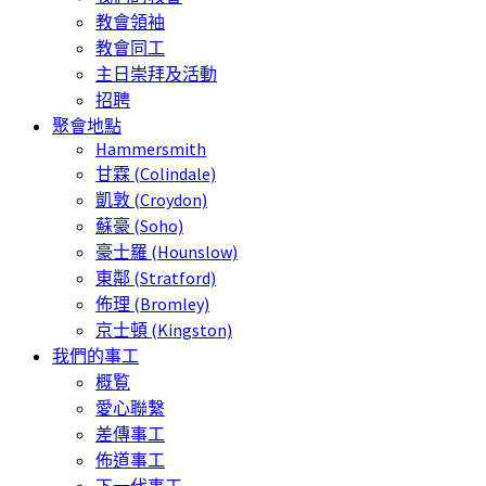
教會領袖
教會同工
主日崇拜及活動
招聘
聚會地點
Hammersmith
甘霖 (Colindale)
凱敦 (Croydon)
蘇豪 (Soho)
豪士羅 (Hounslow)
東鄰 (Stratford)
佈理 (Bromley)
京士頓 (Kingston)
我們的事工
概覧
愛心聯繫
差傳事工
佈道事工
下一代事工