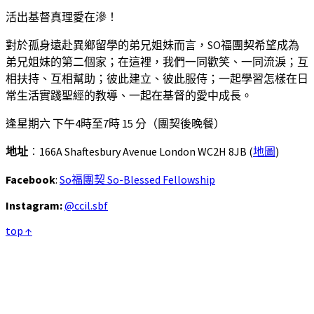
活出基督真理愛在滲！
對於孤身遠赴異鄉留學的弟兄姐妹而言，SO福團契希望成為
弟兄姐妹的第二個家；在這裡，我們一同歡笑、一同流淚；互
相扶持、互相幫助；彼此建立、彼此服侍；一起學習怎樣在日
常生活實踐聖經的教導、一起在基督的愛中成長。
逢星期六 下午4時至7時 15 分（團契後晚餐）
地址
︰166A Shaftesbury Avenue London WC2H 8JB (
地圖
)
Facebook
:
So福團契 So-Blessed Fellowship
Instagram:
@ccil.sbf
top ↑