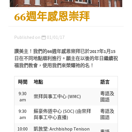
66週年感恩崇拜
Published on
01/01/17
讚美主！我們的66週年感恩崇拜已於2017年1月15
日在不同地點順利進行。願主在以後的年日繼續祝
福我們教會，使用我們來榮耀祂的名！
時間
地點
語言
9:30
粵語及
崇拜與事工中心 (WMC)
am
國語
9:30
蘇豪佈道中心 (SOC) (由崇拜
粵語及
am
與事工中心直播)
國語
10:00
凱敦堂: Archbishop Tenison
粵語