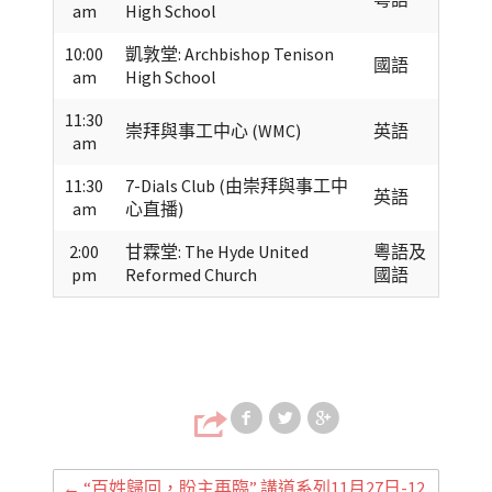
am
High School
10:00
凱敦堂: Archbishop Tenison
國語
am
High School
11:30
崇拜與事工中心 (WMC)
英語
am
11:30
7-Dials Club (由崇拜與事工中
英語
am
心直播)
2:00
甘霖堂: The Hyde United
粵語及
pm
Reformed Church
國語
Share on Faceb
Share on T
Share
←
“百姓歸回，盼主再臨” 講道系列11月27日-12