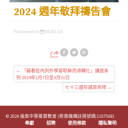
2024 週年敬拜禱告會
Published on
05/01/24
Share on Faceb
Share on T
Share
←
「藉着從內到外學習耶穌而得轉化」講道系
列 2024年1月7日至3月31日
七十三週年感恩崇拜
→
© 2026 倫敦中華基督教會 (慈善機構註冊號碼:1107568)
奉獻
招聘
使用條款
隱私聲明