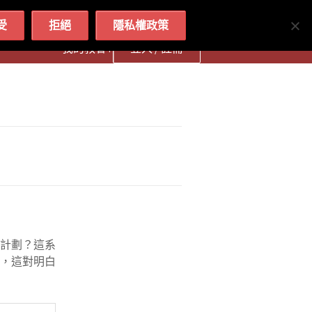
简体
繁體
English
受
拒絕
隱私權政策
我的教會 :
登入 / 註冊
計劃？這系
，這對明白