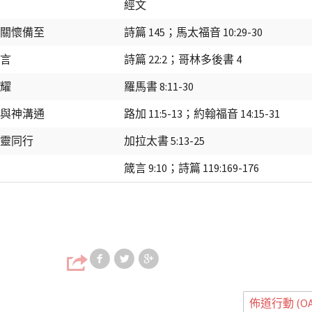
經文
們關懷備至
詩篇 145；馬太福音 10:29-30
不言
詩篇 22:2；哥林多後書 4
榮耀
羅馬書 8:11-30
入與神溝通
路加 11:5-13；約翰福音 14:15-31
聖靈同行
加拉太書 5:13-25
箴言 9:10；詩篇 119:169-176
Share on Facebook
Share on Twitter
Share on Google
佈道行動 (OA