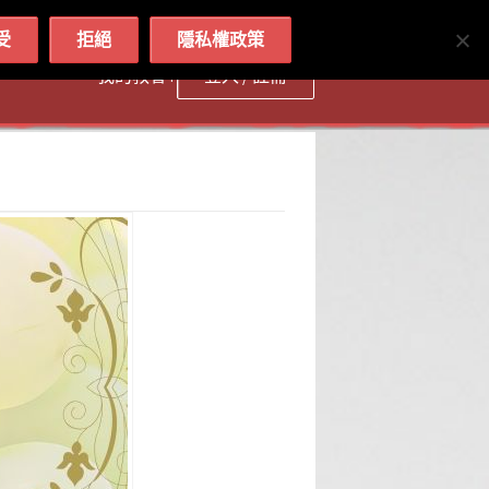
简体
繁體
English
受
拒絕
隱私權政策
我的教會 :
登入 / 註冊