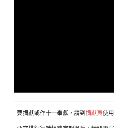
要捐獻或作十一奉獻，請到
捐獻頁
使用銀行卡