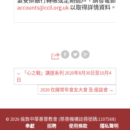
要安排銀行轉帳或定期過戶，請發電郵致財
accounts@ccil.org.uk
以取得詳情資料。
Share on Faceb
Share on T
Share
←
「心之戰」講道系列 2020年8月30日至10月4
日
2020 在線常年會友大會 及 座談會
→
© 2026 倫敦中華基督教會 (慈善機構註冊號碼:1107568)
奉獻
招聘
使用條款
隱私聲明