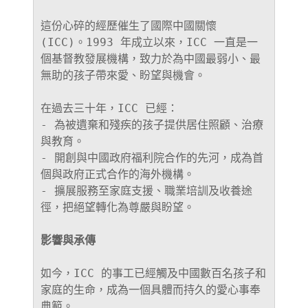
這份心碎的經歷催生了國際中國關懷 
(ICC)。1993 年成立以來，ICC 一直是一
個基督教發展機構，致力於為中國最弱小、最
無助的孩子帶來愛、盼望與機會。
在過去三十年，ICC 已經：
- 為被遺棄和殘疾的孩子提供居住照顧、治療
與教育。
- 開創與中國政府福利院合作的先河，成為首
個與政府正式合作的海外機構。
- 擴展服務至家庭支援、職業培訓及收養途
徑，把
絕
望轉化為尊嚴與盼望。
影響與承傳
如今，ICC 的事工已經觸及中國數百名孩子和
家庭的生命，成為一個具體而持久的愛心事奉
典範。