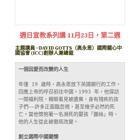
週日宣教系列講 11月23日，第二週
主題講員 ~DAVID GOTTS（高永恩）國際關心中
國協會 (ICC)創辦人兼總裁
一個因愛而改變的人生
年僅 19 
歲
時，
高永恩放下英國銀行的工作，
回應上帝的呼召前往中國。1993 年，他探訪
一間福利院，親眼看見被遺棄、身有殘疾的孩
子們——許多正面臨忽視，甚至幾乎必然的死
亡。當他懷抱著一名瀕死的嬰孩「露絲」時，
他的人生從此被徹底改變。
創立國際中國關懷