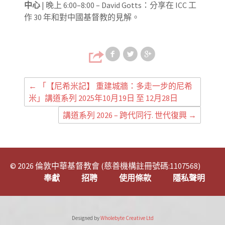
中心
|
晚上
6:00–8:00 – David Gotts：
分享
在 ICC 工
作 30 年和對中國基督教的見解。
Share on Faceb
Share on T
Share
←
「【尼希米記】 重建城牆：多走一步的尼希
米」講道系列 2025年10月19日 至 12月28日
講道系列 2026 – 跨代同行. 世代復興
→
© 2026 倫敦中華基督教會 (慈善機構註冊號碼:1107568)
奉獻
招聘
使用條款
隱私聲明
Designed by
Wholebyte Creative Ltd