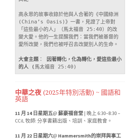
高永恩的故事收錄於他與人合著的《中國綠洲 
(China’s Oasis)》一書，見證了上帝對
「這些最小的人」（馬太福音 25:40）的改
變大愛。他的一生提醒我們：當我們被基督的
愛所改變，我們也被呼召去改變別人的生命。
大會主題
： 
因著轉化，化為轉化，愛這些最小
的人 (
馬太福音 25:40)
中華之夜
(2025年特別活動) ~ 國語和
英語
11 月 14 日星期五
@
蘇豪福音堂
|
晚上
6:30–8:30 –
CCiL 牧師: 分享書籍出版、培訓、
家庭教
會。
11 月 22 日星期六
@
Hammersmith的崇拜與事工