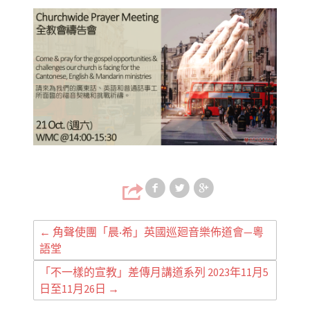
Share on Faceb
Share on T
Share
←
角聲使團「晨‧希」英國巡廻音樂佈道會—粵
語堂
「不一樣的宣教」差傳月講道系列 2023年11月5
日至11月26日
→