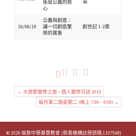
係是公義的核
46
心
公義與創造：
16/06/19
讓一切創造繁
創世記 1-2章
榮的異象
Share on Faceboo
Share on Twi
Share o
←
大齋節靈修之旅 – 個人靈修日誌 2019
每月第二個星期二 (晚上 7:00 – 9:00)
→
© 2026 倫敦中華基督教會 (慈善機構註冊號碼:1107568)