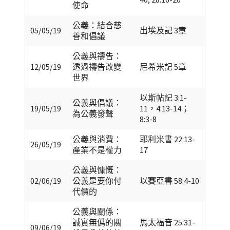
使命
公義：結合慈
05/05/19
出埃及記 3章
善和倡議
公義與禱告：
12/05/19
透過禱告改變
尼希米記 5章
世界
以斯帖記 3:1-
公義與倡議：
19/05/19
11，4:13-14；
為公義發聲
8:3-8
公義與消費：
耶利米書 22:13-
26/05/19
產業不是權力
17
公義與慷慨：
02/06/19
公義是要你付
以賽亞書 58:4-10
代價的
公義與關係：
誠實無僞的關
馬太福音 25:31-
09/06/19