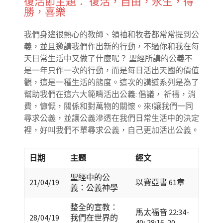
復活節主題： 復活，自由，永生，得
勝，喜樂
我們身邊很熱心的教師、領袖和牧者都常常提到公
義，並且邀請我們作出新的行動，不過你和我在每
天日常生活中又做了什麼呢？ 聖經所講的公義不
是一年只作一次的行動，而是每日活出天國的價值
觀，這是一種生活的態度。這次的講道系列是為了
幫助我們在這六大範疇活出公義: 倡議， 祈禱，消
費，慷慨，關係和對萬物的關懷。來!讓我們一同
尋求公義，並讓公義滲透在我們日常生活中的決定
裡，好叫我們不單尋求公義，自己更加活出公義。
日期
主題
經文
聖經中的公
21/04/19
以賽亞書 61章
義：公義神學
整全的宣教：
馬太福音 22:34-
28/04/19
我們在世界的
40; 28:16-20