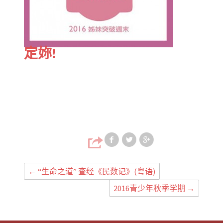
定妳!
Share on Faceb
Share on T
Share
←
“生命之道” 查经《民数记》(粤语)
2016青少年秋季学期
→