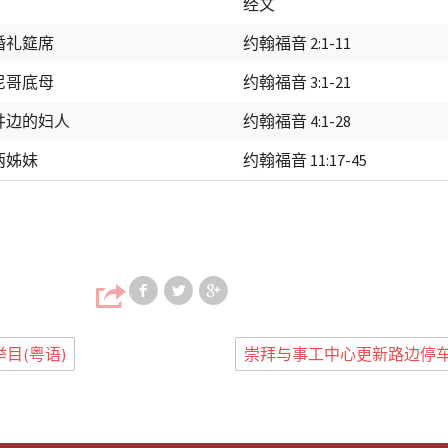
经文
婚礼筵席
约翰福音 2:1-11
尼哥底母
约翰福音 3:1-21
井边的妇人
约翰福音 4:1-28
两姊妹
约翰福音 11:17-45
Share on Facebook
Share on Twitter
Share on Google
目(粤语)
崇拜与事工中心更新路边停