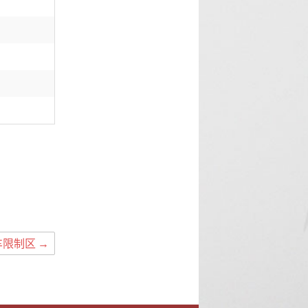
+
车限制区
→